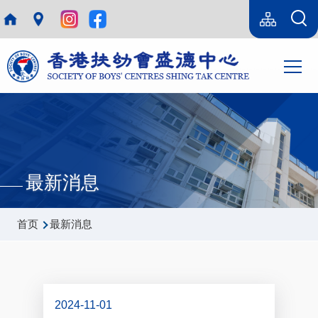
跳转到主要内容
Language
Sitemap(SC)
switcher
主
T
导
航
最新消息
面
首页
最新消息
包
屑
2024-11-01