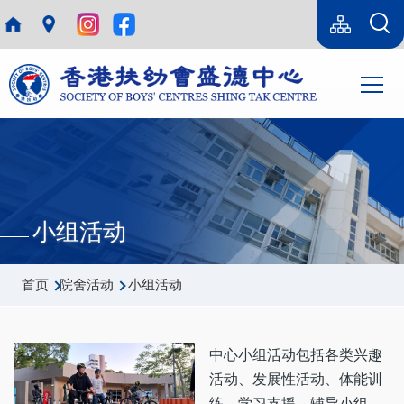
跳转到主要内容
Language
Sitemap(SC)
switcher
主
T
导
航
小组活动
面
首页
院舍活动
小组活动
包
屑
中心小组活动包括各类兴趣
活动、发展性活动、体能训
练、学习支援、辅导小组