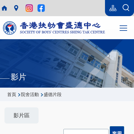
移至主內容
Language
sitemap(tc)
switcher
Main
T
navi
影片
導
首頁
院舍活動
盛德片段
航
連
影片區
結