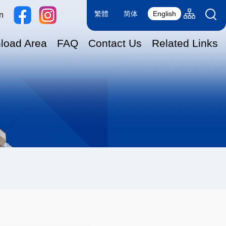
Language
Sitemap(en
繁體
简体
English
n
switcher
load Area
FAQ
Contact Us
Related Links