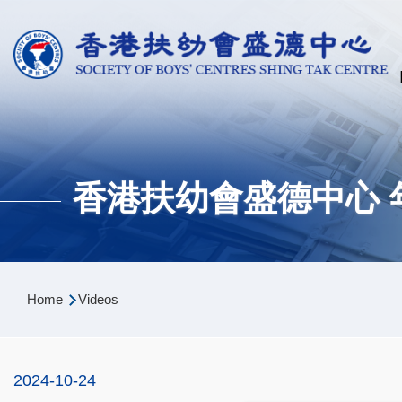
Skip to main content
香港扶幼會盛德中心 
Breadcrumb
Home
Videos
2024-10-24