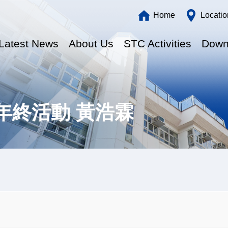
Main
Home
Locatio
navigation
Latest News
About Us
STC Activities
Down
年終活動 黃浩霖